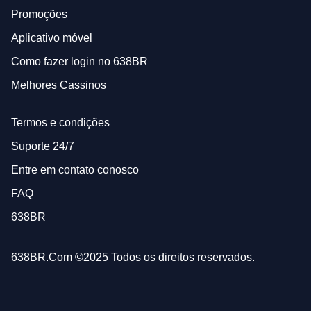
Promoções
Aplicativo móvel
Como fazer login no 638BR
Melhores Cassinos
Termos e condições
Suporte 24/7
Entre em contato conosco
FAQ
638BR
638BR.Com ©2025 Todos os direitos reservados.