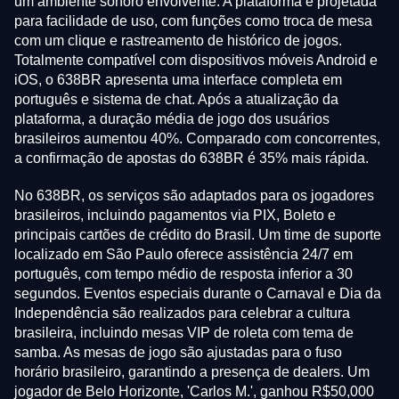
um ambiente sonoro envolvente. A plataforma é projetada
para facilidade de uso, com funções como troca de mesa
com um clique e rastreamento de histórico de jogos.
Totalmente compatível com dispositivos móveis Android e
iOS, o 638BR apresenta uma interface completa em
português e sistema de chat. Após a atualização da
plataforma, a duração média de jogo dos usuários
brasileiros aumentou 40%. Comparado com concorrentes,
a confirmação de apostas do 638BR é 35% mais rápida.
No 638BR, os serviços são adaptados para os jogadores
brasileiros, incluindo pagamentos via PIX, Boleto e
principais cartões de crédito do Brasil. Um time de suporte
localizado em São Paulo oferece assistência 24/7 em
português, com tempo médio de resposta inferior a 30
segundos. Eventos especiais durante o Carnaval e Dia da
Independência são realizados para celebrar a cultura
brasileira, incluindo mesas VIP de roleta com tema de
samba. As mesas de jogo são ajustadas para o fuso
horário brasileiro, garantindo a presença de dealers. Um
jogador de Belo Horizonte, 'Carlos M.', ganhou R$50,000