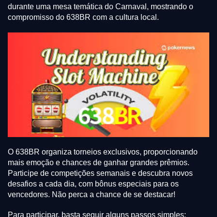
durante uma mesa temática do Carnaval, mostrando o
compromisso do 638BR com a cultura local.
O 638BR organiza torneios exclusivos, proporcionando
mais emoção e chances de ganhar grandes prêmios.
Participe de competições semanais e descubra novos
desafios a cada dia, com bônus especiais para os
vencedores. Não perca a chance de se destacar!
Para participar, basta seguir alguns passos simples: