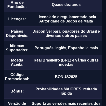
Ano de
Quase dez anos
Fundação:
Licenciado e regulamentado pela
Licenças:
Autoridade de Jogos de Malta
Países
Disponível para jogadores do Brasil e
Disponíveis:
diversos outros países
Idiomas
Português, Inglês, Espanhol e mais
Suportados:
Moeda
Real Brasileiro (BRL) e várias outras
Aceita:
moedas
Código
BONUS2025
Promocional:
Probabilidades MAIORES, retirada
Bônus:
rápida
Versão de
Suporta as versões mais recentes dos