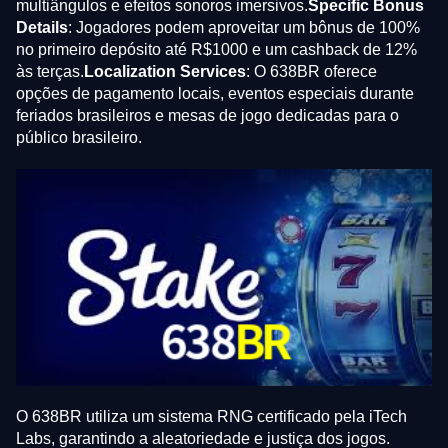
multiângulos e efeitos sonoros imersivos.
Specific Bonus
Details
: Jogadores podem aproveitar um bônus de 100%
no primeiro depósito até R$1000 e um cashback de 12%
às terças.
Localization Services
: O 638BR oferece
opções de pagamento locais, eventos especiais durante
feriados brasileiros e mesas de jogo dedicadas para o
público brasileiro.
O 638BR utiliza um sistema RNG certificado pela iTech
Labs, garantindo a aleatoriedade e justiça dos jogos.